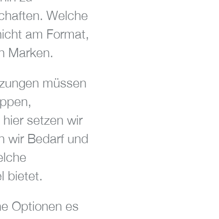
schaften. Welche
 nicht am Format,
en Marken.
setzungen müssen
uppen,
hier setzen wir
n wir Bedarf und
elche
 bietet.
he Optionen es