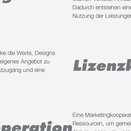
Dadurch
entstehen
ein
Nutzung der Leistunge
rke die Werte, Designs
Lizenz
 eigenes Angebot zu
ktzugang und eine
Eine Marketingkooperat
peration
Ressourcen, um geme