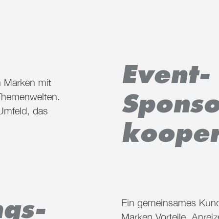
Event-
n Marken mit
Sponso
 Themenwelten.
Umfeld, das
kooper
gs-
Ein gemeinsames Kund
Marken Vorteile, Anrei