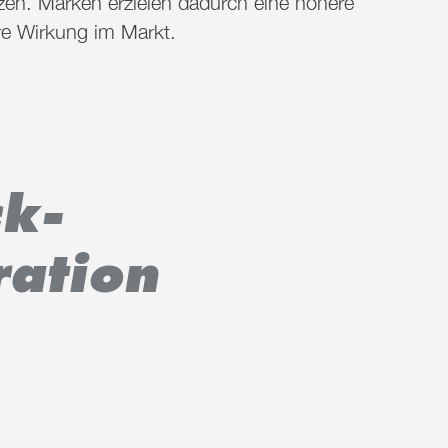
en. Marken erzielen dadurch eine höhere
ere Wirkung im Markt.
k-
ation