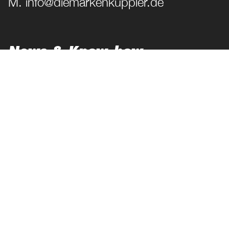
M. info@diemarkenkuppler.de
News & Know-how
Best Practices
Magazin
Lexikon
JETZT FOLGEN!