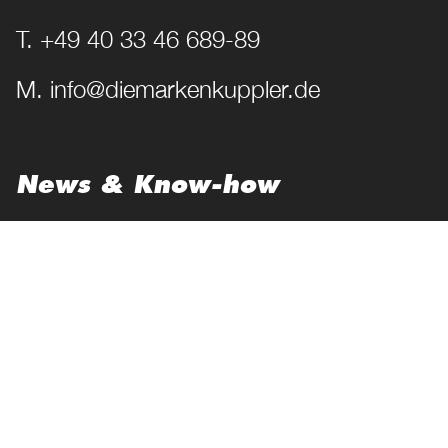
T. +49 40 33 46 689-89
M. info@diemarkenkuppler.de
News & Know-how
Best Practices
Magazin
Lexikon