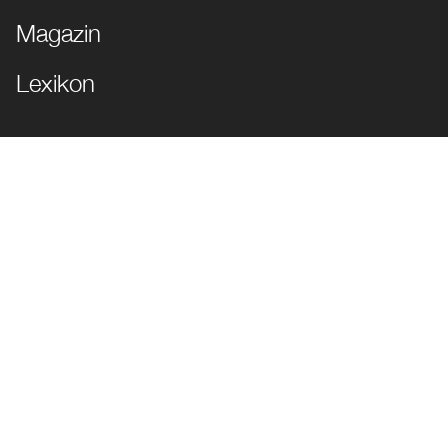
Magazin
Lexikon
JETZT FOLGEN!
Impressum
Datenschutz
Cookie Einstellungen
© die Markenkuppler | Alle Rechte vorbehalten | Geschützt durch
reCAPTCHA |
Google-Nutzungsbedingungen
&
Datenschutzerklärung