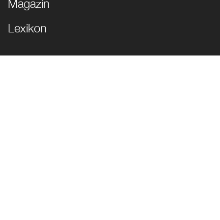
Magazin
Lexikon
JETZT FOLGEN!
Impressum
Datenschutz
Cookie Einstellungen
© die Markenkuppler | Alle Rechte vorbehalten | Geschützt durch
reCAPTCHA |
Google-Nutzungsbedingungen
&
Datenschutzerklärung