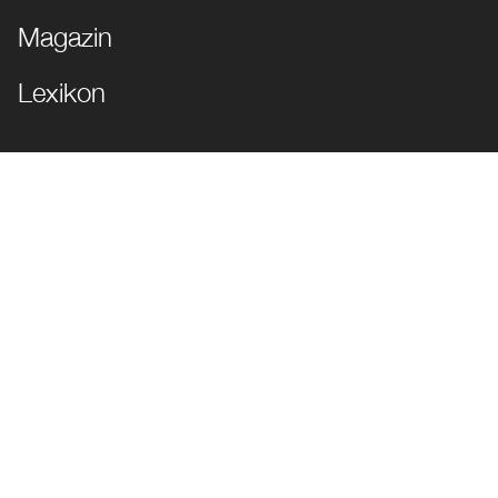
Magazin
Lexikon
JETZT FOLGEN!
Impressum
Datenschutz
Cookie Einstellungen
© die Markenkuppler | Alle Rechte vorbehalten | Geschützt durch
reCAPTCHA |
Google-Nutzungsbedingungen
&
Datenschutzerklärung