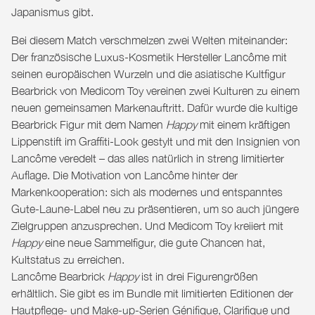
Japanismus gibt.
Bei diesem Match verschmelzen zwei Welten miteinander:
Der französische Luxus-Kosmetik Hersteller Lancôme mit
seinen europäischen Wurzeln und die asiatische Kultfigur
Bearbrick von Medicom Toy vereinen zwei Kulturen zu einem
neuen gemeinsamen Markenauftritt. Dafür wurde die kultige
Bearbrick Figur mit dem Namen
Happy
mit einem kräftigen
Lippenstift im Graffiti-Look gestylt und mit den Insignien von
Lancôme veredelt – das alles natürlich in streng limitierter
Auflage. Die Motivation von Lancôme hinter der
Markenkooperation: sich als modernes und entspanntes
Gute-Laune-Label neu zu präsentieren, um so auch jüngere
Zielgruppen anzusprechen. Und Medicom Toy kreiiert mit
Happy
eine neue Sammelfigur, die gute Chancen hat,
Kultstatus zu erreichen.
Lancôme Bearbrick
Happy
ist in drei Figurengrößen
erhältlich. Sie gibt es im Bundle mit limitierten Editionen der
Hautpflege- und Make-up-Serien Génifique, Clarifique und