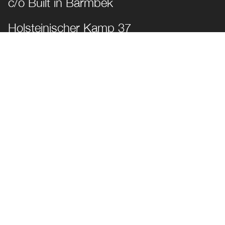
c/o Built in Barmbek
Holsteinischer Kamp 37
22081 Hamburg
Kontakt­möglichkeiten
T. +49 40 33 46 689-89
M. info@diemarkenkuppler.de
News & Know-how
Best Practices