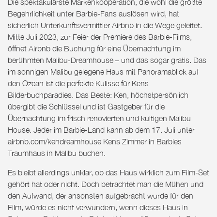
Die spektakulärste Markenkooperation, die wohl die größte
Begehrlichkeit unter Barbie-Fans auslösen wird, hat
sicherlich Unterkunftsvermittler Airbnb in die Wege geleitet.
Mitte Juli 2023, zur Feier der Premiere des Barbie-Films,
öffnet Airbnb die Buchung für eine Übernachtung im
berühmten Malibu-Dreamhouse – und das sogar gratis. Das
im sonnigen Malibu gelegene Haus mit Panoramablick auf
den Ozean ist die perfekte Kulisse für Kens
Bilderbuchparadies. Das Beste: Ken, höchstpersönlich
übergibt die Schlüssel und ist Gastgeber für die
Übernachtung im frisch renovierten und kultigen Malibu
House. Jeder im Barbie-Land kann ab dem 17. Juli unter
airbnb.com/kendreamhouse
Kens Zimmer in Barbies
Traumhaus in Malibu buchen.
Es bleibt allerdings unklar, ob das Haus wirklich zum Film-Set
gehört hat oder nicht. Doch betrachtet man die Mühen und
den Aufwand, der ansonsten aufgebracht wurde für den
Film, würde es nicht verwundern, wenn dieses Haus in