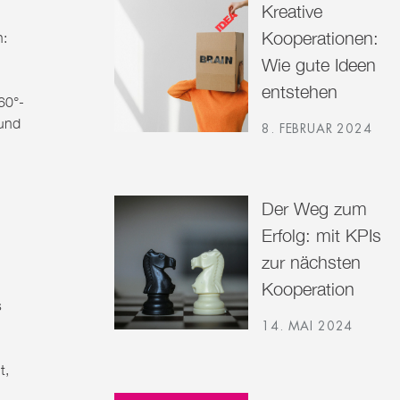
Kreative
Kooperationen:
n
:
Wie gute Ideen
entstehen
60°-
 und
8. FEBRUAR 2024
Der Weg zum
Erfolg: mit KPIs
zur nächsten
Kooperation
s
14. MAI 2024
t,