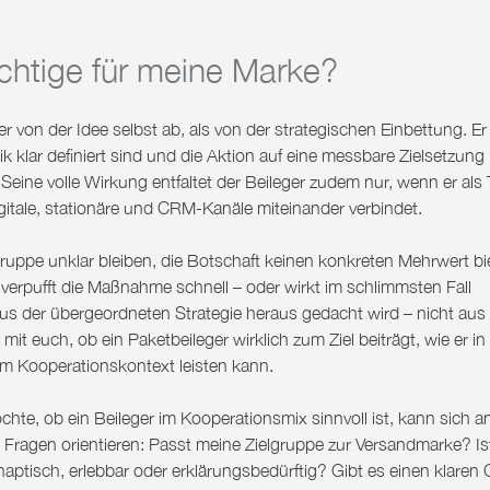
Richtige für meine Marke?
von der Idee selbst ab, als von der strategischen Einbettung. Er
 klar definiert sind und die Aktion auf eine messbare Zielsetzung
Seine volle Wirkung entfaltet der Beileger zudem nur, wenn er als T
gitale, stationäre und CRM-Kanäle miteinander verbindet.
gruppe unklar bleiben, die Botschaft keinen konkreten Mehrwert bi
 verpufft die Maßnahme schnell – oder wirkt im schlimmsten Fall
aus der übergeordneten Strategie heraus gedacht wird – nicht au
 mit euch
, ob ein Paketbeileger wirklich zum Ziel beiträgt, wie er i
 Kooperationskontext leisten kann.
hte, ob ein Beileger im Kooperationsmix sinnvoll ist, kann sich an
 Fragen orientieren: Passt meine Zielgruppe zur Versandmarke? Is
aptisch, erlebbar oder erklärungsbedürftig? Gibt es einen klaren C