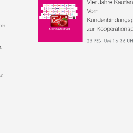
Vier Jahre Kaufla
Vom
Kundenbindungs
ein
zur Kooperationsp
25 FEB. UM 16:36 U
n
.
ke