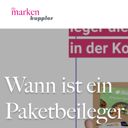
Wann ist ein
Paketbeileger