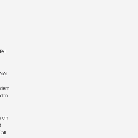
eil
etet
s dem
n den
 ein
t
all