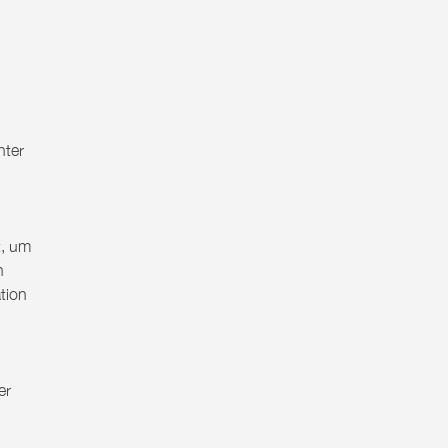
nter
t, um
n
tion
er