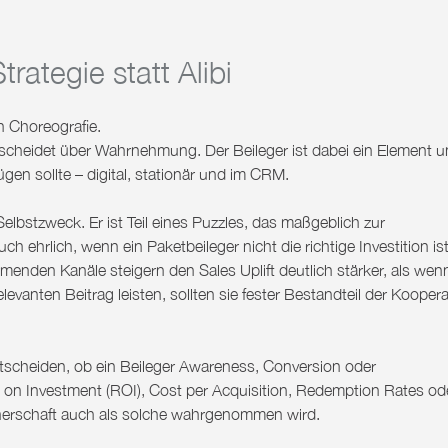
rategie statt Alibi
n Choreografie.
scheidet über Wahrnehmung. Der Beileger ist dabei ein Element u
ügen sollte – digital, stationär und im CRM.
 Selbstzweck. Er ist Teil eines Puzzles, das maßgeblich zur
uch ehrlich, wenn ein Paketbeileger
nicht
die richtige Investition is
ormenden Kanäle steigern den Sales Uplift deutlich stärker, als wen
evanten Beitrag leisten, sollten sie fester Bestandteil der Koopera
ntscheiden, ob ein Beileger Awareness, Conversion oder
 on Investment (ROI), Cost per Acquisition, Redemption Rates od
tnerschaft auch als solche wahrgenommen wird.